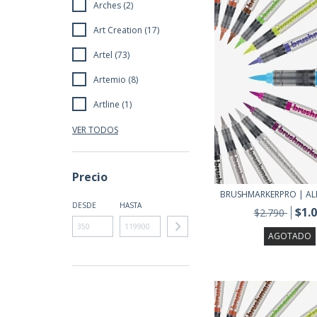
Arches (2)
Art Creation (17)
Artel (73)
Artemio (8)
Artline (1)
VER TODOS
Precio
BRUSHMARKERPRO | A
DESDE
HASTA
$1.
$2.790
AGOTADO