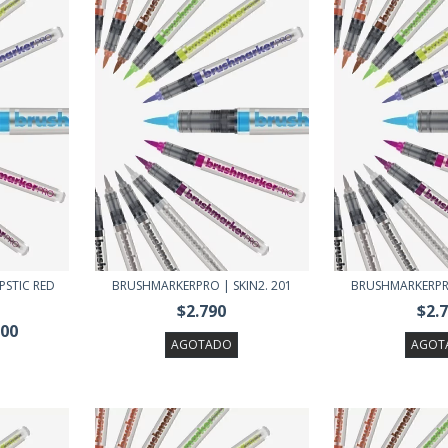
PSTIC RED
BRUSHMARKERPRO | SKIN2. 201
BRUSHMARKERPRO
$2.790
$2.
000
AGOTADO
AGOT