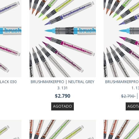
LACK 030
BRUSHMARKERPRO | NEUTRAL GREY
BRUSHMARKERPRO 
3. 131
1. 1
$2.790
$2.790
AGOTADO
AGOT