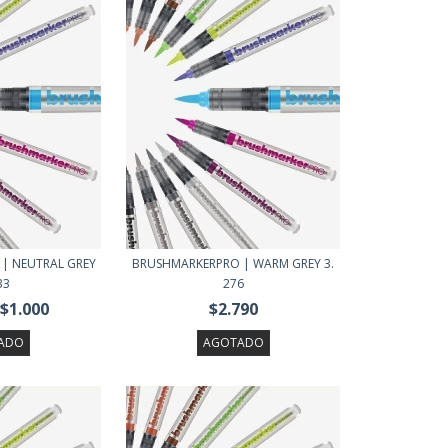
| NEUTRAL GREY
BRUSHMARKERPRO | WARM GREY 3.
33
276
$1.000
$2.790
ADO
AGOTADO