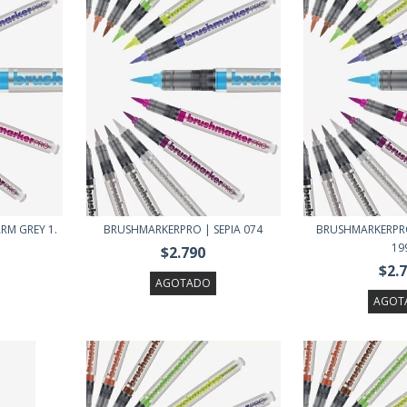
RM GREY 1.
BRUSHMARKERPRO | SEPIA 074
BRUSHMARKERPR
19
$2.790
$2.
AGOTADO
AGOT