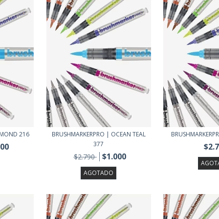
LMOND 216
BRUSHMARKERPRO | OCEAN TEAL
BRUSHMARKERPR
377
000
$2.
$1.000
$2.790
AGOT
AGOTADO