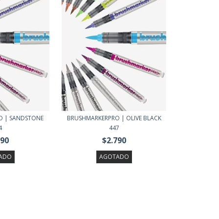
O | SANDSTONE
BRUSHMARKERPRO | OLIVE BLACK
4
447
790
$2.790
ADO
AGOTADO