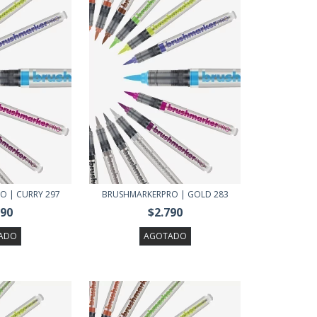
O | CURRY 297
BRUSHMARKERPRO | GOLD 283
790
$2.790
ADO
AGOTADO