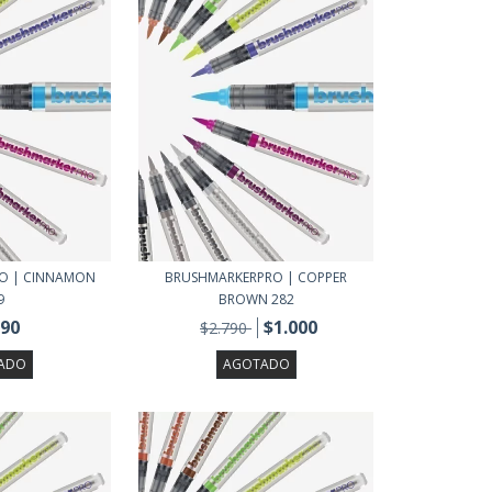
O | CINNAMON
BRUSHMARKERPRO | COPPER
9
BROWN 282
790
$1.000
$2.790
ADO
AGOTADO