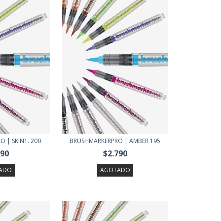
 | SKIN1. 200
BRUSHMARKERPRO | AMBER 195
790
$2.790
ADO
AGOTADO