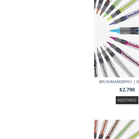
BRUSHMARKERPRO | B
$2.790
AGOTADO