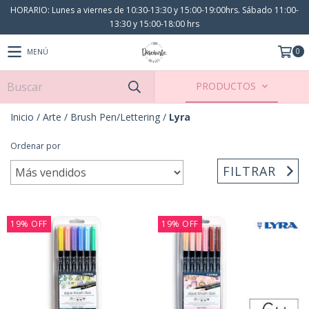
HORARIO: Lunes a viernes de 10:30-13:30 y 15:00-19:00hrs. Sábado 11:00-
13:30 y 15:00-18:00 hrs
0
MENÚ
PRODUCTOS
Inicio
/
Arte
/
Brush Pen/Lettering
/
Lyra
Ordenar por
FILTRAR
19
%
OFF
19
%
OFF