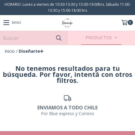
HORARIO: Lunes a viernes de 10:30-13:30 y 15:00-19:00hrs. Sábado 11:00-
13:30 y 15:00-18:00 hrs
0
MENÚ
PRODUCTOS
Inicio
/
Diseñarte➕
No tenemos resultados para tu
búsqueda. Por favor, intentá con otros
filtros.
ENVIAMOS A TODO CHILE
Por Blue express y Correos