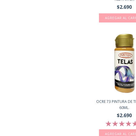
$2.690
OCRE 73 PINTURA DE T
60ML.
$2.690