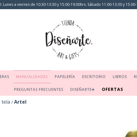
 Lunes a viernes de 10:30-13:30 y 15:00-19:00hrs. Sábado 11:00-13:30 y 15:00-
ERAS
MANUALIDADES
PAPELERÍA
ESCRITORIO
LIBROS
R
OFERTAS
PREGUNTAS FRECUENTES
DISEÑARTE➕
 tela
Artel
/