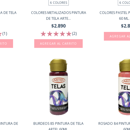
6 COLORES
6 COL
A DE TELA
COLORES METALIZADOS PINTURA
COLORES PASTEL P
.
DE TELA ARTE...
60 ML. 
$2.890
$2.
(1)
(2)
AGREGAR A
RITO
AGREGAR AL CARRITO
PINTURA DE
BURDEOS 85 PINTURA DE TELA
ROSADO 84 PINTUR
ARTEL 60ML.
60M