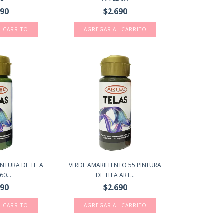
690
$2.690
INTURA DE TELA
VERDE AMARILLENTO 55 PINTURA
60...
DE TELA ART...
690
$2.690