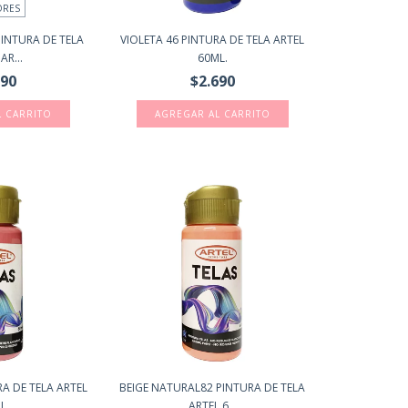
ORES
INTURA DE TELA
VIOLETA 46 PINTURA DE TELA ARTEL
AR...
60ML.
890
$2.690
L CARRITO
A DE TELA ARTEL
BEIGE NATURAL82 PINTURA DE TELA
L.
ARTEL 6...