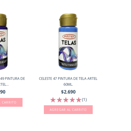
49 PINTURA DE
CELESTE 47 PINTURA DE TELA ARTEL
TEL...
60ML.
690
$2.690
(1)