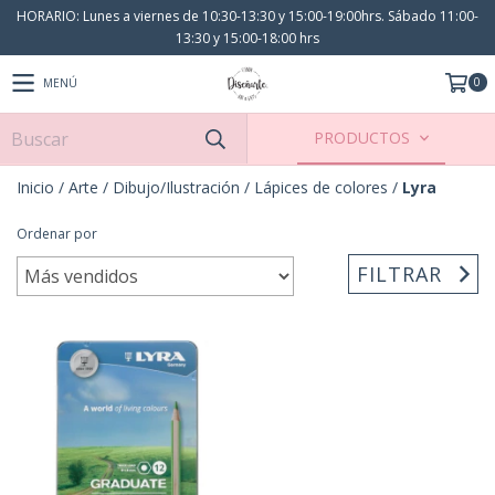
HORARIO: Lunes a viernes de 10:30-13:30 y 15:00-19:00hrs. Sábado 11:00-
13:30 y 15:00-18:00 hrs
0
MENÚ
PRODUCTOS
Inicio
/
Arte
/
Dibujo/Ilustración
/
Lápices de colores
/
Lyra
Ordenar por
FILTRAR