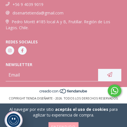
+56 9 4039 9019
disenartetienda@gmail.com
Pedro Montt #185 local A y B, Frutillar. Región de Los
Lagos. Chile.
REDES SOCIALES
NEWSLETTER
COPYRIGHT TIENDA DISEÑARTE - 2026. TODOS LOS DERECHOS RESERVADOS.
Al navegar por este sitio
aceptás el uso de cookies
para
agilizar tu experiencia de compra.
ENTENDIDO