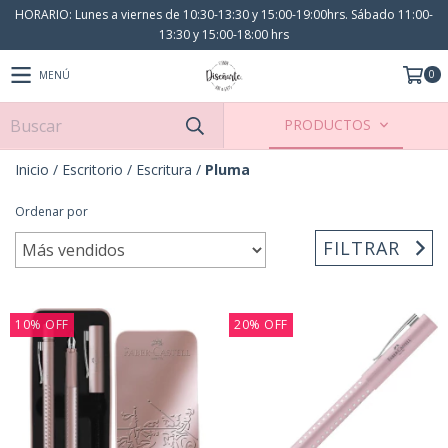
HORARIO: Lunes a viernes de 10:30-13:30 y 15:00-19:00hrs. Sábado 11:00-
13:30 y 15:00-18:00 hrs
0
MENÚ
PRODUCTOS
Inicio
/
Escritorio
/
Escritura
/
Pluma
Ordenar por
FILTRAR
10
%
OFF
20
%
OFF