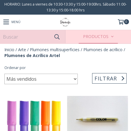
HORARIO: Lunes a viernes de 10:30-13:30 y 15:00-19:00hrs. Sábado 11:00-
13:30 y 15:00-18:00 hrs
0
MENÚ
PRODUCTOS
Inicio
/
Arte
/
Plumones multisuperficies
/
Plumones de acrílico
/
Plumones de Acrílico Artel
Ordenar por
FILTRAR