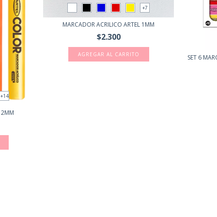
+7
MARCADOR ACRILICO ARTEL 1MM
$2.300
AGREGAR AL CARRITO
SET 6 MAR
+14
L 2MM