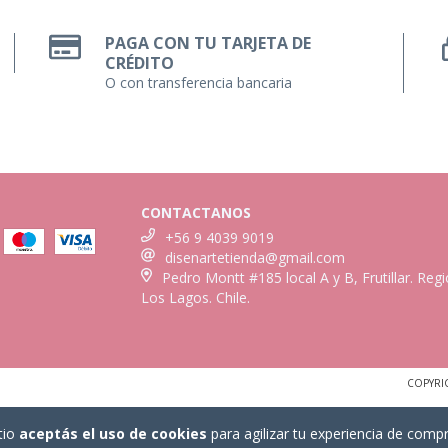
PAGA CON TU TARJETA DE
CRÉDITO
O con transferencia bancaria
CONTACTANOS
+56 9 4039 9019
disenartetienda@gmail.com
Pedro Montt #185 local A y B, Frutillar. Reg
Los Lagos. Chile.
COPYRI
tio
aceptás el uso de cookies
para agilizar tu experiencia de compr