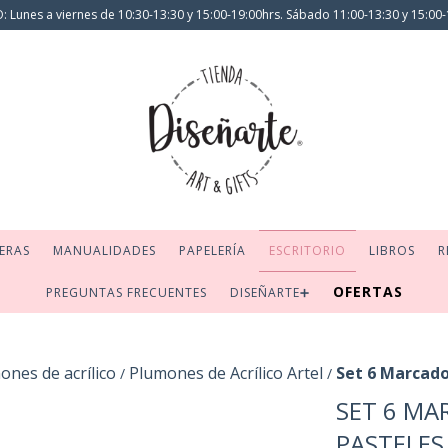
 Lunes a viernes de 10:30-13:30 y 15:00-19:00hrs. Sábado 11:00-13:30 y 15:00-
ERAS
MANUALIDADES
PAPELERÍA
ESCRITORIO
LIBROS
R
OFERTAS
PREGUNTAS FRECUENTES
DISEÑARTE➕
ones de acrílico
Plumones de Acrílico Artel
Set 6 Marcado
/
/
SET 6 MA
PASTELES