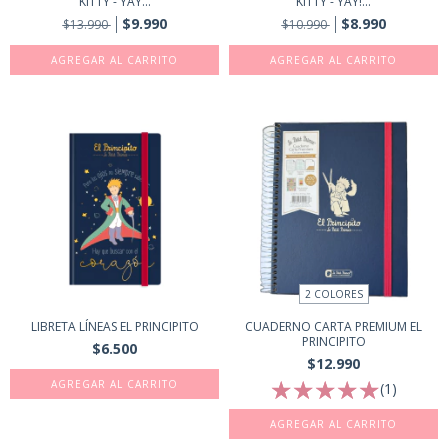
KITTY - YAY...
KITTY - YAY!...
$9.990
$8.990
$13.990
$10.990
2 COLORES
LIBRETA LÍNEAS EL PRINCIPITO
CUADERNO CARTA PREMIUM EL
PRINCIPITO
$6.500
$12.990
AGREGAR AL CARRITO
(1)
AGREGAR AL CARRITO