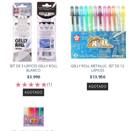
SET DE 3 LÁPICES GELLY ROLL
GELLY ROLL METALLIC, SET DE 12
BLANCO
LÁPICES
$3.990
$13.950
(1)
AGOTADO
AGOTADO