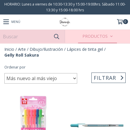
HORARIO: Lunes a viernes de 10:30-13:30 y 15:00-19:00hrs. Sábado 11:00-
13:30 y 15:00-18:00 hrs
0
MENÚ
PRODUCTOS
Inicio
/
Arte
/
Dibujo/Ilustración
/
Lápices de tinta gel
/
Gelly Roll Sakura
Ordenar por
FILTRAR