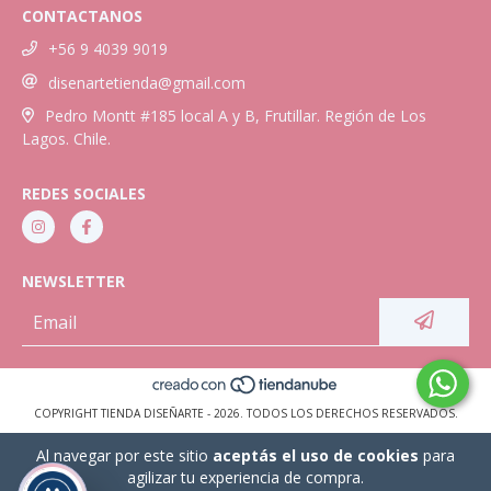
CONTACTANOS
+56 9 4039 9019
disenartetienda@gmail.com
Pedro Montt #185 local A y B, Frutillar. Región de Los
Lagos. Chile.
REDES SOCIALES
NEWSLETTER
COPYRIGHT TIENDA DISEÑARTE - 2026. TODOS LOS DERECHOS RESERVADOS.
Al navegar por este sitio
aceptás el uso de cookies
para
agilizar tu experiencia de compra.