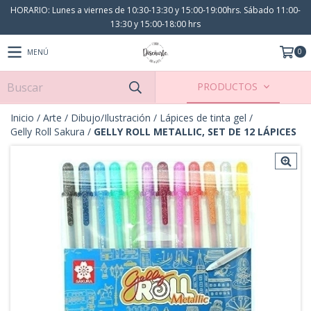
HORARIO: Lunes a viernes de 10:30-13:30 y 15:00-19:00hrs. Sábado 11:00-
13:30 y 15:00-18:00 hrs
0
MENÚ
PRODUCTOS
Inicio
/
Arte
/
Dibujo/Ilustración
/
Lápices de tinta gel
/
Gelly Roll Sakura
/
GELLY ROLL METALLIC, SET DE 12 LÁPICES