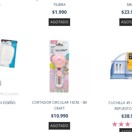
S
TILIBRA
M
$1.990
$23.
AGOTADO
AGOT
CORTADOR CIRCULAR 16CM. - IBI
N DISEÑO
CUCHILLA 45 
CRAFT
REPUESTOS
$10.990
$38.
AGOTADO
AGOT