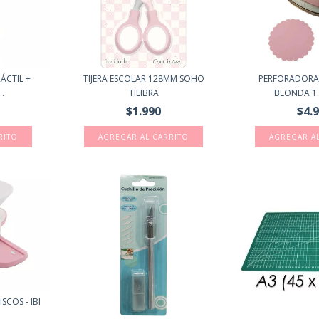
ÁCTIL +
TIJERA ESCOLAR 128MM SOHO
PERFORADORA
..
TILIBRA
BLONDA 1.6C
$1.990
$4.
COS - IBI