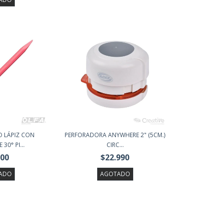
O LÁPIZ CON
PERFORADORA ANYWHERE 2" (5CM.)
30° PI...
CIRC...
900
$22.990
ADO
AGOTADO