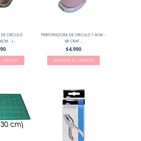
 DE CIRCULO
PERFORADORA DE CIRCULO 1.6CM. -
M. - I...
IBI CRAF...
990
$4.990