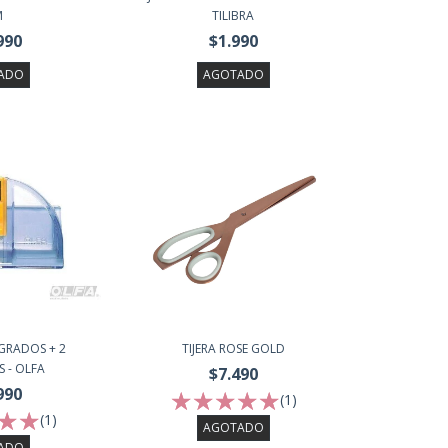
M
TILIBRA
990
$1.990
ADO
AGOTADO
GRADOS + 2
TIJERA ROSE GOLD
 - OLFA
$7.490
990
(1)
(1)
AGOTADO
ADO