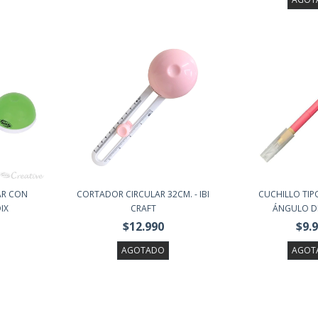
AR CON
CORTADOR CIRCULAR 32CM. - IBI
CUCHILLO TIP
IX
CRAFT
ÁNGULO DE 
$12.990
$9.
AGOTADO
AGOT