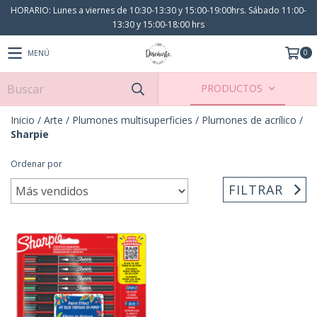
HORARIO: Lunes a viernes de 10:30-13:30 y 15:00-19:00hrs. Sábado 11:00-
13:30 y 15:00-18:00 hrs
0
MENÚ
PRODUCTOS
Inicio
/
Arte
/
Plumones multisuperficies
/
Plumones de acrílico
/
Sharpie
Ordenar por
FILTRAR