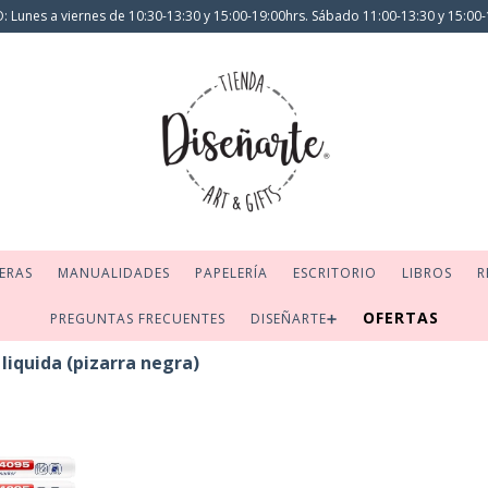
 Lunes a viernes de 10:30-13:30 y 15:00-19:00hrs. Sábado 11:00-13:30 y 15:00-
ERAS
MANUALIDADES
PAPELERÍA
ESCRITORIO
LIBROS
R
OFERTAS
PREGUNTAS FRECUENTES
DISEÑARTE➕
 liquida (pizarra negra)