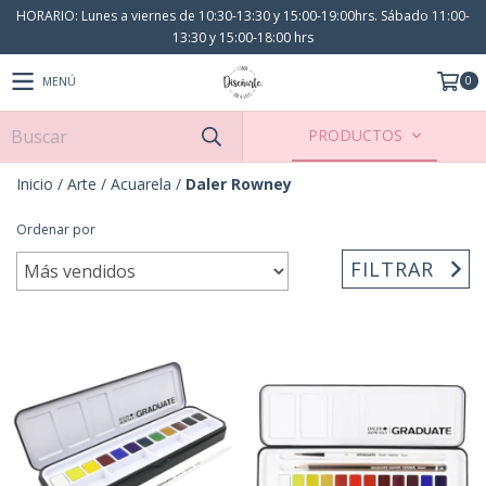
HORARIO: Lunes a viernes de 10:30-13:30 y 15:00-19:00hrs. Sábado 11:00-
13:30 y 15:00-18:00 hrs
0
MENÚ
PRODUCTOS
Inicio
/
Arte
/
Acuarela
/
Daler Rowney
Ordenar por
FILTRAR