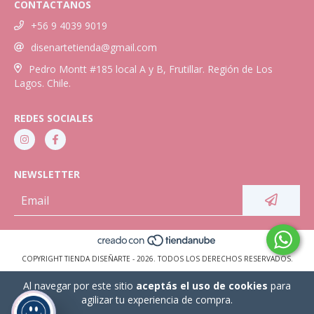
CONTACTANOS
+56 9 4039 9019
disenartetienda@gmail.com
Pedro Montt #185 local A y B, Frutillar. Región de Los
Lagos. Chile.
REDES SOCIALES
NEWSLETTER
COPYRIGHT TIENDA DISEÑARTE - 2026. TODOS LOS DERECHOS RESERVADOS.
Al navegar por este sitio
aceptás el uso de cookies
para
agilizar tu experiencia de compra.