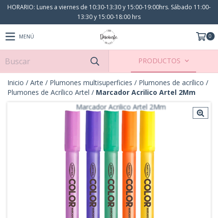
HORARIO: Lunes a viernes de 10:30-13:30 y 15:00-19:00hrs. Sábado 11:00-
13:30 y 15:00-18:00 hrs
0
MENÚ
PRODUCTOS
Inicio
/
Arte
/
Plumones multisuperficies
/
Plumones de acrílico
/
Plumones de Acrílico Artel
/
Marcador Acrilico Artel 2Mm