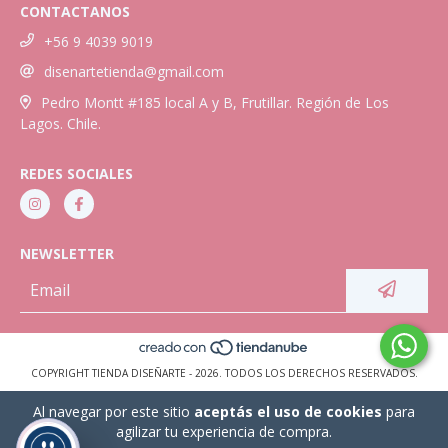
CONTACTANOS
+56 9 4039 9019
disenartetienda@gmail.com
Pedro Montt #185 local A y B, Frutillar. Región de Los
Lagos. Chile.
REDES SOCIALES
NEWSLETTER
COPYRIGHT TIENDA DISEÑARTE - 2026. TODOS LOS DERECHOS RESERVADOS.
Al navegar por este sitio
aceptás el uso de cookies
para
agilizar tu experiencia de compra.