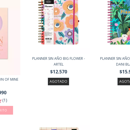
PLANNER SIN AÑO BIG FLOWER -
PLANNER SIN AÑO
ARTEL
DANI BL
$12.570
$15.
ON OF MINE
AGOTADO
AGOT
990
(1)