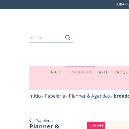
HORARIO:
INICIO
PRODUCTOS
ARTE
CROQU
Inicio
Papelería
Planner & Agendas
bread
/
/
/
Papelería
Planner &
40
%
OFF