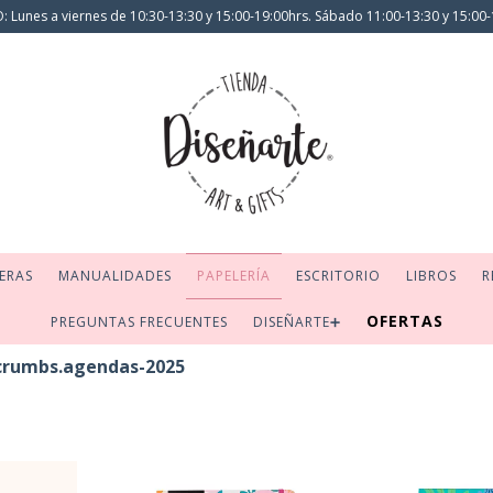
 Lunes a viernes de 10:30-13:30 y 15:00-19:00hrs. Sábado 11:00-13:30 y 15:00-
ERAS
MANUALIDADES
PAPELERÍA
ESCRITORIO
LIBROS
R
OFERTAS
PREGUNTAS FRECUENTES
DISEÑARTE➕
crumbs.agendas-2025