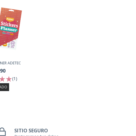
NNER ADETEC
990
(1)
ADO
SITIO SEGURO