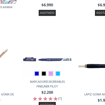
$6.990
$6.
OS KAWAII
AGOTADO
AGOT
MARCADORES BORRABLES
FINELINER PILOT
$2.200
N GOMA DE
LÁPIZ GOMA N
(1)
.
$1.
AGOTADO