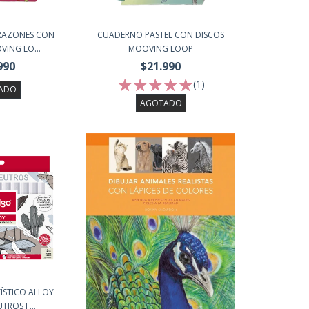
RAZONES CON
CUADERNO PASTEL CON DISCOS
ING LO...
MOOVING LOOP
990
$21.990
(1)
ADO
AGOTADO
ÍSTICO ALLOY
ROS F...