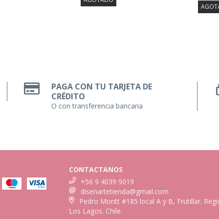
AGOT
PAGA CON TU TARJETA DE
CRÉDITO
O con transferencia bancaria
CONTACTANOS
+56 9 4039 9019
disenartetienda@gmail.com
Pedro Montt #185 local A y B, Frutillar. Reg
Los Lagos. Chile.