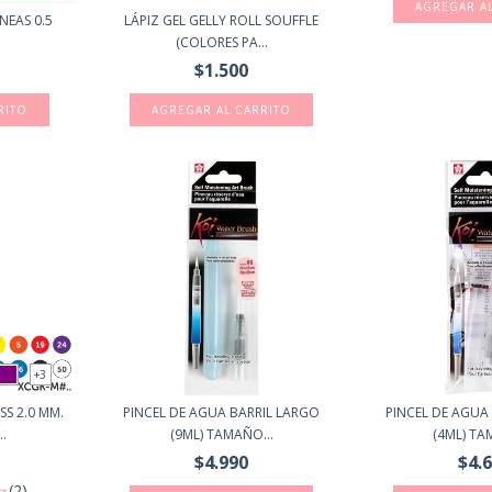
NEAS 0.5
LÁPIZ GEL GELLY ROLL SOUFFLE
(COLORES PA...
$1.500
AGREGAR AL CARRITO
+3
S 2.0 MM.
PINCEL DE AGUA BARRIL LARGO
PINCEL DE AGUA
.
(9ML) TAMAÑO...
(4ML) TA
$4.990
$4.
(2)