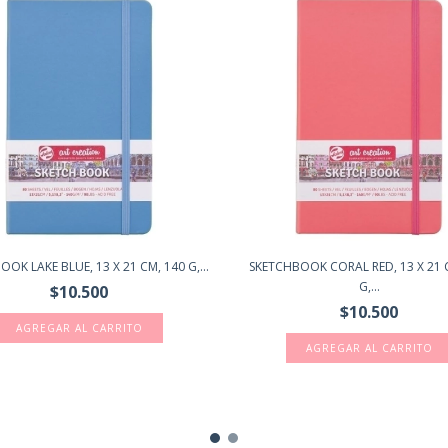
OK LAKE BLUE, 13 X 21 CM, 140 G,...
SKETCHBOOK CORAL RED, 13 X 21 
G,...
$10.500
$10.500