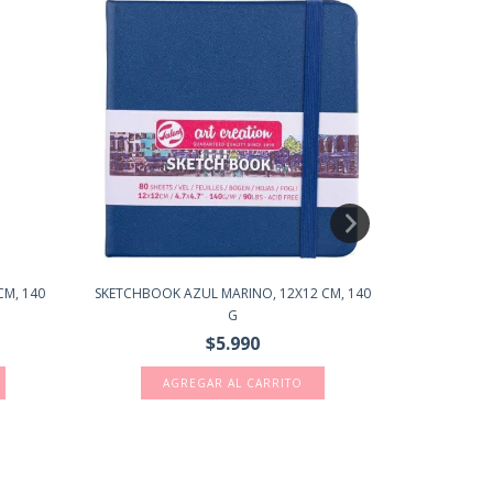
CM, 140
SKETCHBOOK AZUL MARINO, 12X12 CM, 140
SKETCHBOOK M
G
$5.990