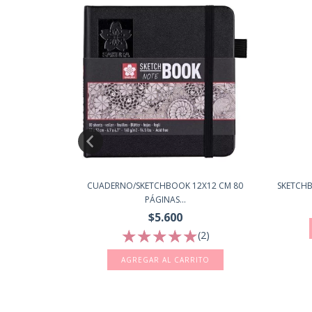
X12 CM 80
CUADERNO/SKETCHBOOK 12X12 CM 80
SKETCHBO
PÁGINAS...
$5.600
1)
(2)