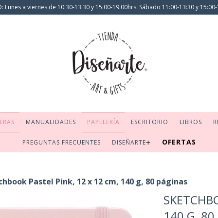
 Lunes a viernes de 10:30-13:30 y 15:00-19:00hrs. Sábado 11:00-13:30 y 15:00-
ERAS
MANUALIDADES
PAPELERÍA
ESCRITORIO
LIBROS
R
OFERTAS
PREGUNTAS FRECUENTES
DISEÑARTE➕
chbook Pastel Pink, 12 x 12 cm, 140 g, 80 páginas
SKETCHBO
140 G, 80