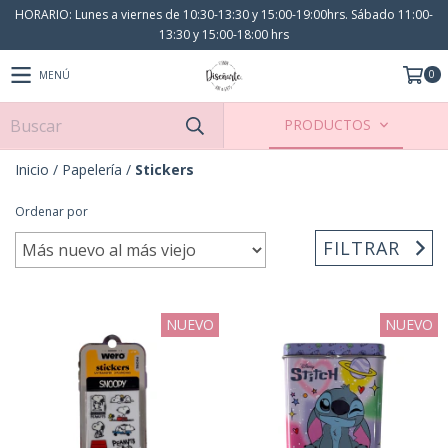
HORARIO: Lunes a viernes de 10:30-13:30 y 15:00-19:00hrs. Sábado 11:00-
13:30 y 15:00-18:00 hrs
0
MENÚ
PRODUCTOS
Inicio
/
Papelería
/
Stickers
Ordenar por
FILTRAR
NUEVO
NUEVO