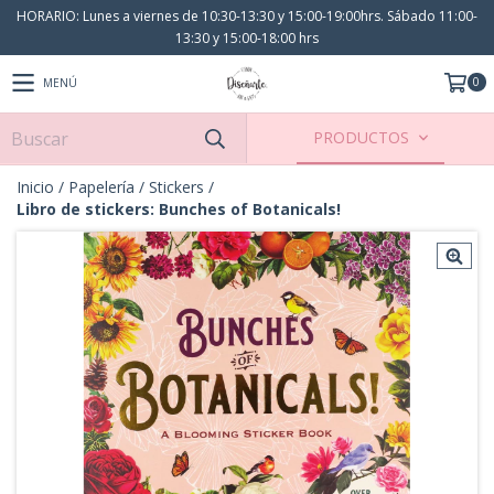
HORARIO: Lunes a viernes de 10:30-13:30 y 15:00-19:00hrs. Sábado 11:00-
13:30 y 15:00-18:00 hrs
0
MENÚ
PRODUCTOS
Inicio
/
Papelería
/
Stickers
/
Libro de stickers: Bunches of Botanicals!