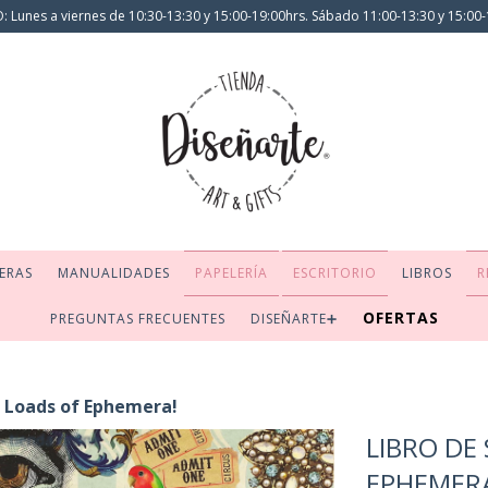
 Lunes a viernes de 10:30-13:30 y 15:00-19:00hrs. Sábado 11:00-13:30 y 15:00-
ERAS
MANUALIDADES
PAPELERÍA
ESCRITORIO
LIBROS
R
OFERTAS
PREGUNTAS FRECUENTES
DISEÑARTE➕
s: Loads of Ephemera!
LIBRO DE
EPHEMER