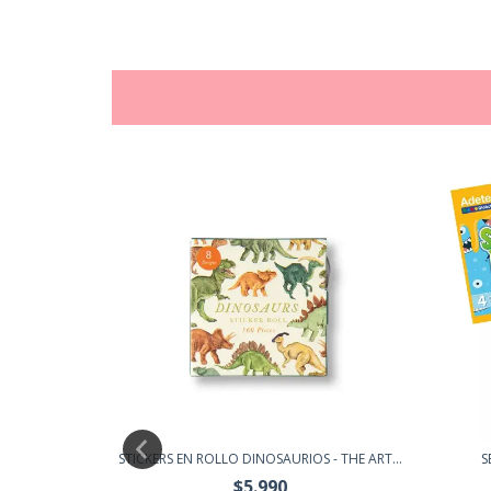
STICKERS EN ROLLO DINOSAURIOS - THE ART...
S
$5.990