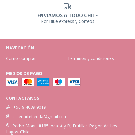
ENVIAMOS A TODO CHILE
Por Blue express y Correos
NAVEGACIÓN
Cómo comprar
Términos y condiciones
MEDIOS DE PAGO
CONTACTANOS
+56 9 4039 9019
disenartetienda@gmail.com
Pedro Montt #185 local A y B, Frutillar. Región de Los
Lagos. Chile.