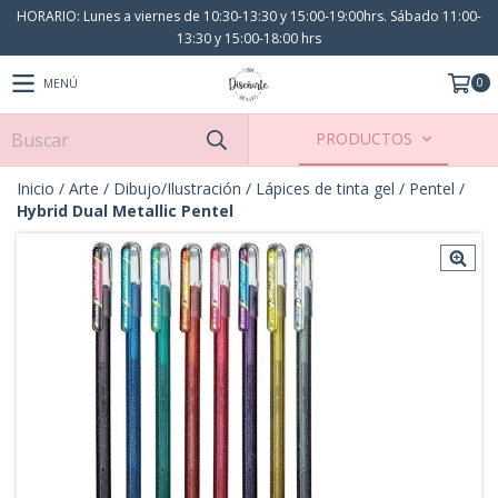
HORARIO: Lunes a viernes de 10:30-13:30 y 15:00-19:00hrs. Sábado 11:00-
13:30 y 15:00-18:00 hrs
0
MENÚ
PRODUCTOS
Inicio
/
Arte
/
Dibujo/Ilustración
/
Lápices de tinta gel
/
Pentel
/
Hybrid Dual Metallic Pentel