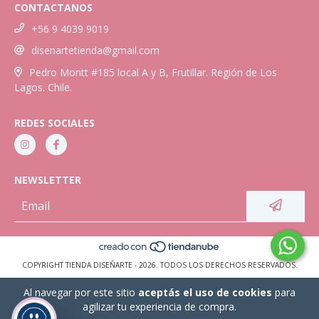
CONTACTANOS
+56 9 4039 9019
disenartetienda@gmail.com
Pedro Montt #185 local A y B, Frutillar. Región de Los
Lagos. Chile.
REDES SOCIALES
NEWSLETTER
COPYRIGHT TIENDA DISEÑARTE - 2026. TODOS LOS DERECHOS RESERVADOS.
Al navegar por este sitio
aceptás el uso de cookies
para
agilizar tu experiencia de compra.