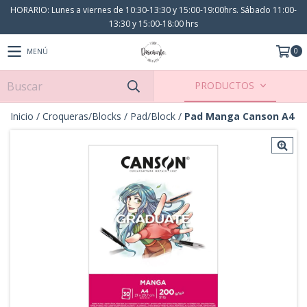
HORARIO: Lunes a viernes de 10:30-13:30 y 15:00-19:00hrs. Sábado 11:00-
13:30 y 15:00-18:00 hrs
0
MENÚ
PRODUCTOS
Inicio
/
Croqueras/Blocks
/
Pad/Block
/
Pad Manga Canson A4