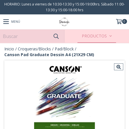
HORARIO: Lunes a viernes de 10:30-13:30 y 15:00-19:00hrs. Sábado 11:00-
13:30 y 15:00-18:00 hrs
0
MENÚ
PRODUCTOS
Inicio
/
Croqueras/Blocks
/
Pad/Block
/
Canson Pad Graduate Dessin A4 (21X29 CM)