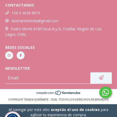
CONTACTANOS
+56 9 4039 9019
disenartetienda@gmail.com
Pedro Montt #185 local A y B, Frutillar. Región de Los
Lagos. Chile.
REDES SOCIALES
NEWSLETTER
COPYRIGHT TIENDA DISEÑARTE - 2026. TODOS LOS DERECHOS RESERVADOS.
Al navegar por este sitio
aceptás el uso de cookies
para
agilizar tu experiencia de compra.