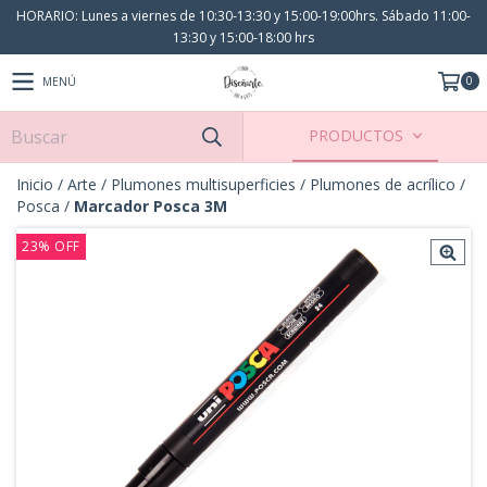
HORARIO: Lunes a viernes de 10:30-13:30 y 15:00-19:00hrs. Sábado 11:00-
13:30 y 15:00-18:00 hrs
0
MENÚ
PRODUCTOS
Inicio
/
Arte
/
Plumones multisuperficies
/
Plumones de acrílico
/
Posca
/
Marcador Posca 3M
23
%
OFF