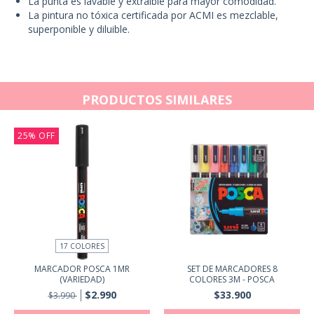
La punta es lavable y extraíble para mayor comodidad.
La pintura no tóxica certificada por ACMI es mezclable,
superponible y diluible.
PRODUCTOS SIMILARES
25
%
OFF
17 COLORES
MARCADOR POSCA 1MR
SET DE MARCADORES 8
(VARIEDAD)
COLORES 3M - POSCA
$2.990
$33.900
$3.990