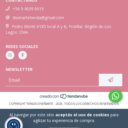
CONTACTANOS
+56 9 4039 9019
disenartetienda@gmail.com
Pedro Montt #185 local A y B, Frutillar. Región de Los
Lagos. Chile.
REDES SOCIALES
NEWSLETTER
COPYRIGHT TIENDA DISEÑARTE - 2026. TODOS LOS DERECHOS RESERVADOS.
Al navegar por este sitio
aceptás el uso de cookies
para
agilizar tu experiencia de compra.