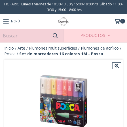
HORARIO: Lunes a viernes de 10:30-13:30 y 15:00-19:00hrs. Sábado 11:00-
13:30 y 15:00-18:00 hrs
0
MENÚ
PRODUCTOS
Inicio
/
Arte
/
Plumones multisuperficies
/
Plumones de acrílico
/
Posca
/
Set de marcadores 16 colores 1M - Posca