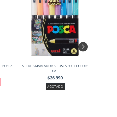
 - POSCA
SET DE 8 MARCADORES POSCA SOFT COLORS
SET DE M
1M...
$26.990
AGOTADO