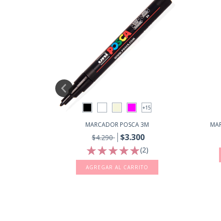
+15
ORES 1M -
MARCADOR POSCA 3M
MAR
$3.300
$4.290
(2)
AGREGAR AL CARRITO