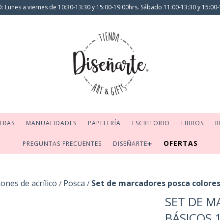
 Lunes a viernes de 10:30-13:30 y 15:00-19:00hrs. Sábado 11:00-13:30 y 15:00-
ERAS
MANUALIDADES
PAPELERÍA
ESCRITORIO
LIBROS
R
OFERTAS
PREGUNTAS FRECUENTES
DISEÑARTE➕
ones de acrílico
Posca
Set de marcadores posca colore
/
/
SET DE M
BÁSICOS 