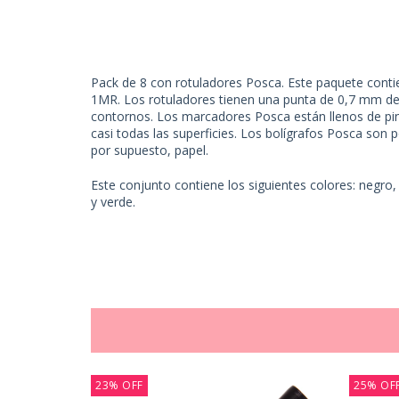
Pack de 8 con rotuladores Posca. Este paquete contie
1MR. Los rotuladores tienen una punta de 0,7 mm de 
contornos. Los marcadores Posca están llenos de pi
casi todas las superficies. Los bolígrafos Posca son 
por supuesto, papel.
Este conjunto contiene los siguientes colores: negro, b
y verde.
23
%
OFF
25
%
OF