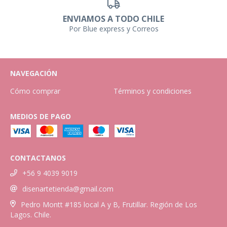
ENVIAMOS A TODO CHILE
Por Blue express y Correos
NAVEGACIÓN
Cómo comprar
Términos y condiciones
MEDIOS DE PAGO
CONTACTANOS
+56 9 4039 9019
disenartetienda@gmail.com
Pedro Montt #185 local A y B, Frutillar. Región de Los
Lagos. Chile.