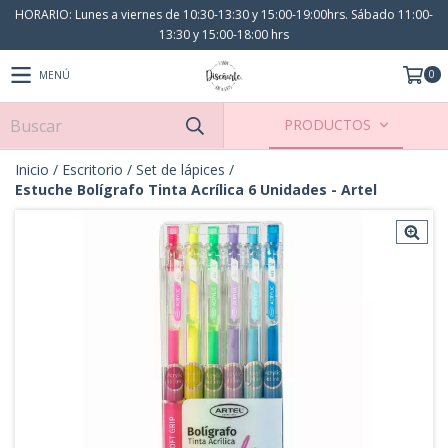
HORARIO: Lunes a viernes de 10:30-13:30 y 15:00-19:00hrs. Sábado 11:00-
13:30 y 15:00-18:00 hrs
0
MENÚ
PRODUCTOS
Inicio
/
Escritorio
/
Set de lápices
/
Estuche Bolígrafo Tinta Acrílica 6 Unidades - Artel