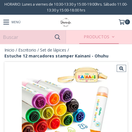
HORARIO: Lunes a viernes de 10:30-13:30 y 15:00-19:00hrs. Sábado 11:00-
13:30 y 15:00-18:00 hrs
0
MENÚ
PRODUCTOS
Inicio
/
Escritorio
/
Set de lápices
/
Estuche 12 marcadores stamper Kainani - Ohuhu