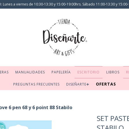
 Lunes a viernes de 10:30-13:30 y 15:00-19:00hrs. Sábado 11:00-13:30 y 15:00-
ERAS
MANUALIDADES
PAPELERÍA
ESCRITORIO
LIBROS
R
OFERTAS
PREGUNTAS FRECUENTES
DISEÑARTE➕
ove 6 pen 68 y 6 point 88 Stabilo
SET PASTE
STABILO