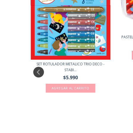
PASTEL
EMY DOBLE
SET ROTULADOR METALICO TRIO DECO -
STABI...
$5.990