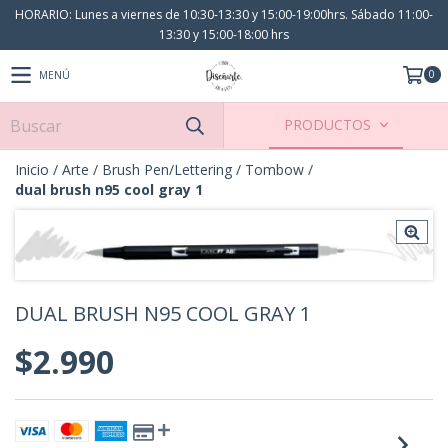
HORARIO: Lunes a viernes de 10:30-13:30 y 15:00-19:00hrs. Sábado 11:00-
13:30 y 15:00-18:00 hrs
0
MENÚ
PRODUCTOS
Inicio
/
Arte
/
Brush Pen/Lettering
/
Tombow
/
dual brush n95 cool gray 1
DUAL BRUSH N95 COOL GRAY 1
$2.990