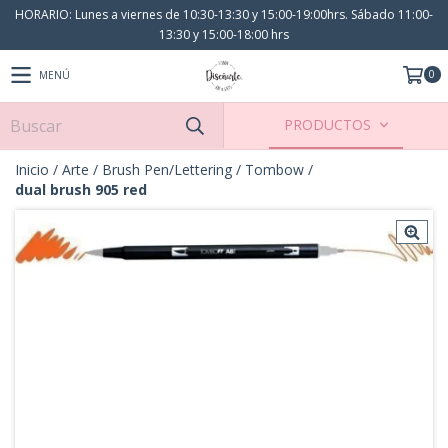
HORARIO: Lunes a viernes de 10:30-13:30 y 15:00-19:00hrs. Sábado 11:00-
13:30 y 15:00-18:00 hrs
0
MENÚ
PRODUCTOS
Inicio
/
Arte
/
Brush Pen/Lettering
/
Tombow
/
dual brush 905 red