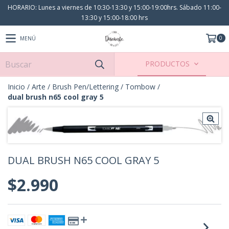
HORARIO: Lunes a viernes de 10:30-13:30 y 15:00-19:00hrs. Sábado 11:00-
13:30 y 15:00-18:00 hrs
0
MENÚ
PRODUCTOS
Inicio
/
Arte
/
Brush Pen/Lettering
/
Tombow
/
dual brush n65 cool gray 5
DUAL BRUSH N65 COOL GRAY 5
$2.990