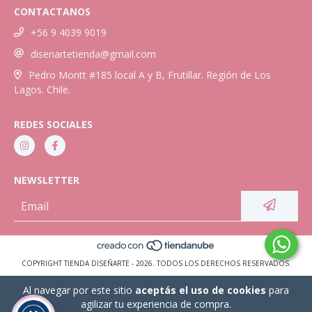
CONTACTANOS
+56 9 4039 9019
disenartetienda@gmail.com
Pedro Montt #185 local A y B, Frutillar. Región de Los
Lagos. Chile.
REDES SOCIALES
NEWSLETTER
COPYRIGHT TIENDA DISEÑARTE - 2026. TODOS LOS DERECHOS RESERVADOS.
Al navegar por este sitio
aceptás el uso de cookies
para
agilizar tu experiencia de compra.