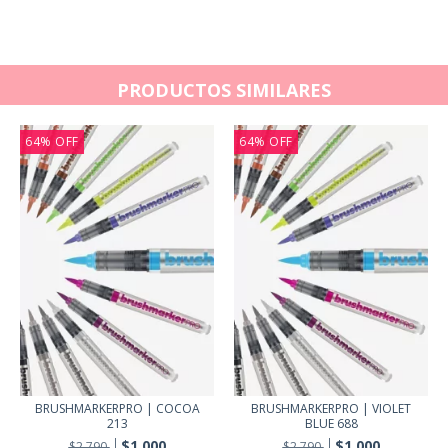
PRODUCTOS SIMILARES
64
%
OFF
64
%
OFF
BRUSHMARKERPRO | COCOA
BRUSHMARKERPRO | VIOLET
213
BLUE 688
$1.000
$1.000
$2.790
$2.790