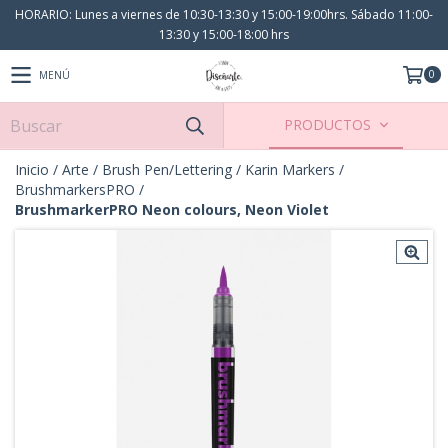
HORARIO: Lunes a viernes de 10:30-13:30 y 15:00-19:00hrs. Sábado 11:00-
13:30 y 15:00-18:00 hrs
0
MENÚ
PRODUCTOS
Inicio
/
Arte
/
Brush Pen/Lettering
/
Karin Markers
/
BrushmarkersPRO
/
BrushmarkerPRO Neon colours, Neon Violet