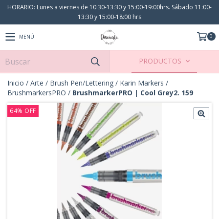
HORARIO: Lunes a viernes de 10:30-13:30 y 15:00-19:00hrs. Sábado 11:00-
13:30 y 15:00-18:00 hrs
0
MENÚ
PRODUCTOS
Inicio
/
Arte
/
Brush Pen/Lettering
/
Karin Markers
/
BrushmarkersPRO
/
BrushmarkerPRO | Cool Grey2. 159
64
%
OFF