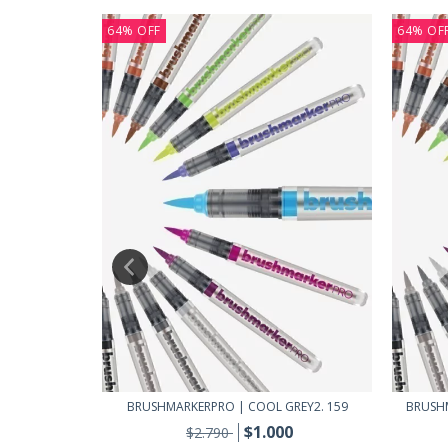
64
%
OFF
64
%
OF
ARY 166
BRUSHMARKERPRO | COOL GREY2. 159
BRUSHM
0
$1.000
$2.790