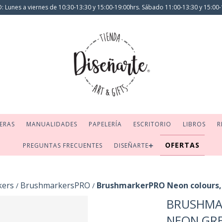
 Lunes a viernes de 10:30-13:30 y 15:00-19:00hrs. Sábado 11:00-13:30 y 15:00-
ERAS
MANUALIDADES
PAPELERÍA
ESCRITORIO
LIBROS
R
OFERTAS
PREGUNTAS FRECUENTES
DISEÑARTE➕
kers
BrushmarkersPRO
BrushmarkerPRO Neon colours,
/
/
BRUSHMA
NEON GR