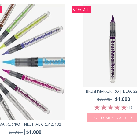
F
64
%
OFF
BRUSHMARKERPRO | LILAC 2
$1.000
$2.790
(1)
ARKERPRO | NEUTRAL GREY 2. 132
$1.000
$2.790