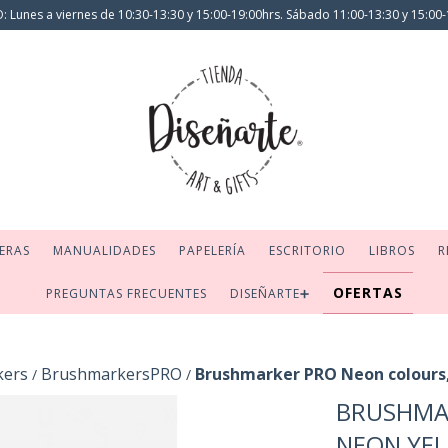
 Lunes a viernes de 10:30-13:30 y 15:00-19:00hrs. Sábado 11:00-13:30 y 15:00-
ERAS
MANUALIDADES
PAPELERÍA
ESCRITORIO
LIBROS
R
OFERTAS
PREGUNTAS FRECUENTES
DISEÑARTE➕
kers
BrushmarkersPRO
Brushmarker PRO Neon colours
/
/
BRUSHMA
NEON YE