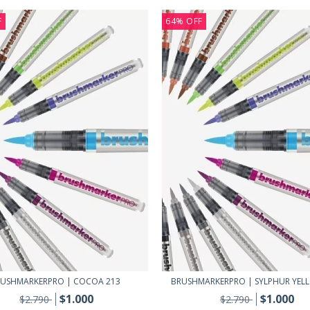
F
64
%
OFF
USHMARKERPRO | COCOA 213
BRUSHMARKERPRO | SYLPHUR YEL
$1.000
$1.000
$2.790
$2.790