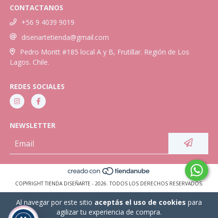
CONTACTANOS
+56 9 4039 9019
disenartetienda@gmail.com
Pedro Montt #185 local A y B, Frutillar. Región de Los
Lagos. Chile.
REDES SOCIALES
NEWSLETTER
COPYRIGHT TIENDA DISEÑARTE - 2026. TODOS LOS DERECHOS RESERVADOS.
Al navegar por este sitio
aceptás el uso de cookies
para
agilizar tu experiencia de compra.