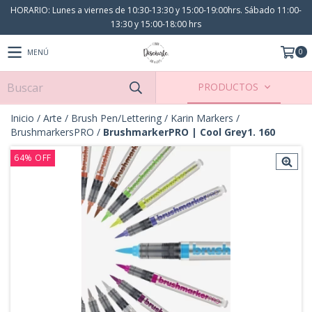
HORARIO: Lunes a viernes de 10:30-13:30 y 15:00-19:00hrs. Sábado 11:00-
13:30 y 15:00-18:00 hrs
0
MENÚ
PRODUCTOS
Inicio
/
Arte
/
Brush Pen/Lettering
/
Karin Markers
/
BrushmarkersPRO
/
BrushmarkerPRO | Cool Grey1. 160
64
%
OFF