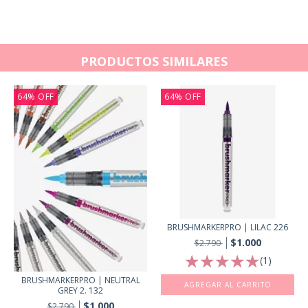
PRODUCTOS SIMILARES
64
%
OFF
64
%
OFF
BRUSHMARKERPRO | LILAC 226
$1.000
$2.790
(1)
BRUSHMARKERPRO | NEUTRAL
GREY 2. 132
$1.000
$2.790