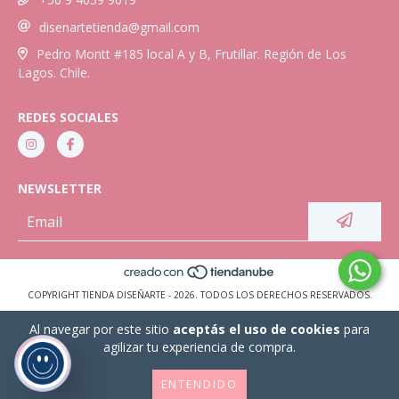
disenartetienda@gmail.com
Pedro Montt #185 local A y B, Frutillar. Región de Los
Lagos. Chile.
REDES SOCIALES
NEWSLETTER
COPYRIGHT TIENDA DISEÑARTE - 2026. TODOS LOS DERECHOS RESERVADOS.
Al navegar por este sitio
aceptás el uso de cookies
para
agilizar tu experiencia de compra.
ENTENDIDO