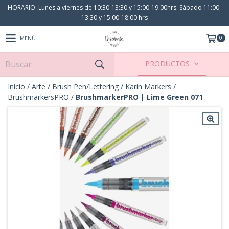
HORARIO: Lunes a viernes de 10:30-13:30 y 15:00-19:00hrs. Sábado 11:00-
13:30 y 15:00-18:00 hrs
0
MENÚ
PRODUCTOS
Inicio
/
Arte
/
Brush Pen/Lettering
/
Karin Markers
/
BrushmarkersPRO
/
BrushmarkerPRO | Lime Green 071