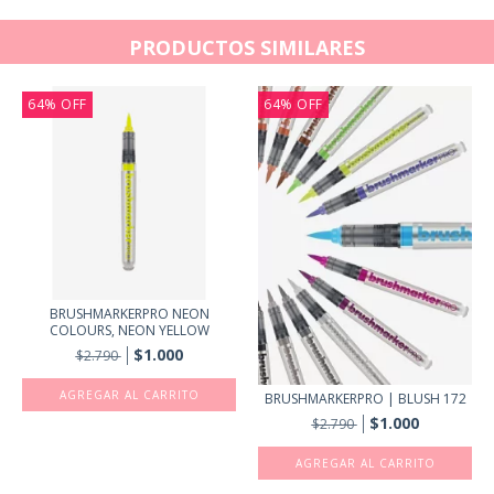
PRODUCTOS SIMILARES
64
%
OFF
64
%
OFF
BRUSHMARKERPRO NEON
COLOURS, NEON YELLOW
$1.000
$2.790
BRUSHMARKERPRO | BLUSH 172
$1.000
$2.790