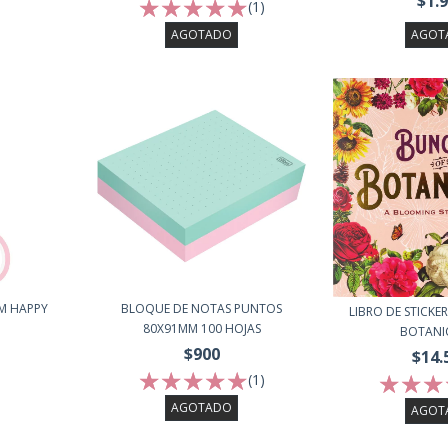
$1.
(1)
AGOTADO
AGOT
MM HAPPY
BLOQUE DE NOTAS PUNTOS
LIBRO DE STICKE
80X91MM 100 HOJAS
BOTANIC
$900
$14.
(1)
AGOTADO
AGOT