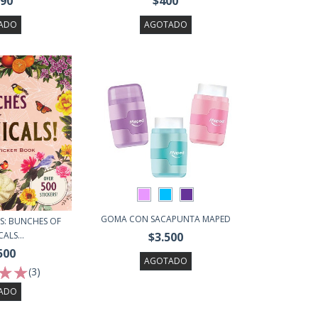
990
$400
ADO
AGOTADO
GOMA CON SACAPUNTA MAPED
RS: BUNCHES OF
ALS...
$3.500
500
AGOTADO
(3)
ADO