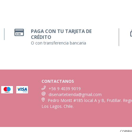
PAGA CON TU TARJETA DE
CRÉDITO
O con transferencia bancaria
CONTACTANOS
+56 9 4039 9019
disenartetienda@gmail.com
Pedro Montt #185 local A y B, Frutillar. Reg
Los Lagos. Chile.
COPYRI