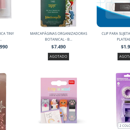
ICA TINY
MARCAPÁGINAS ORGANIZADORAS
CLIP PARA SUJET
..
BOTANICAL - B...
PLATEAD
.990
$7.490
$1.
AGOTADO
AGOT
2 COL