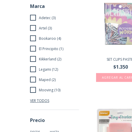
Marca
Adetec (3)
Artel (3)
Bookaroo (4)
El Principito (1)
Kikkerland (2)
SET CLIPS PAST
$1.350
Legami (12)
Maped (2)
Mooving (10)
VER TODOS
Precio