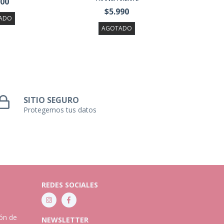
200
$5.990
ADO
AGOTADO
SITIO SEGURO
Protegemos tus datos
REDES SOCIALES
ión de
NEWSLETTER