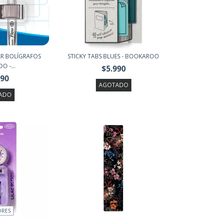
AR BOLÍGRAFOS
STICKY TABS BLUES - BOOKAROO
O -...
$5.990
990
AGOTADO
ADO
ORES