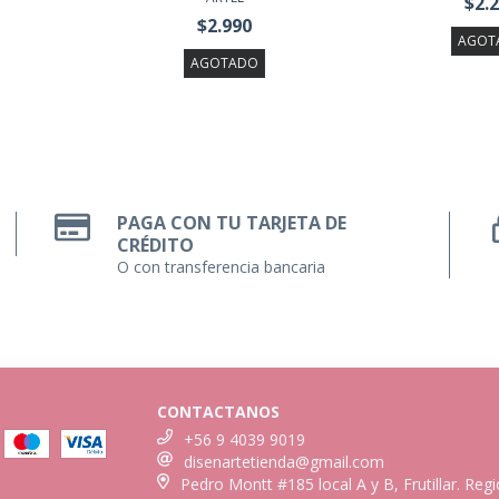
$2.
$2.990
AGOT
AGOTADO
PAGA CON TU TARJETA DE
CRÉDITO
O con transferencia bancaria
CONTACTANOS
+56 9 4039 9019
disenartetienda@gmail.com
Pedro Montt #185 local A y B, Frutillar. Reg