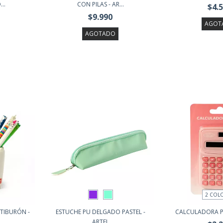
..
CON PILAS - AR...
$4.
$9.990
AGOT
AGOTADO
2 COL
 TIBURÓN -
ESTUCHE PU DELGADO PASTEL -
CALCULADORA P
ARTEL