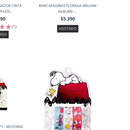
NSADOR CINTA
MARCAPÁGINAS FLORALIA WILLIAM
PASTE...
KILBURN -...
990
$5.390
(1)
AGOTADO
ADO
PY - MOOVING