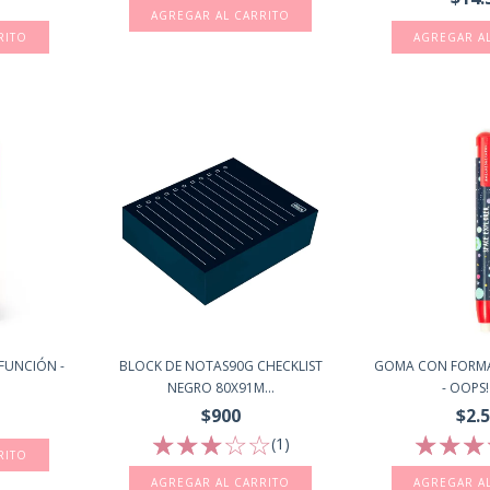
FUNCIÓN -
BLOCK DE NOTAS90G CHECKLIST
GOMA CON FORMA
NEGRO 80X91M...
- OOPS! 
$900
$2.
(1)
AGREGAR A