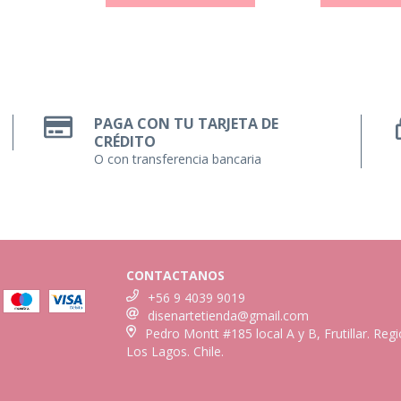
PAGA CON TU TARJETA DE
CRÉDITO
O con transferencia bancaria
CONTACTANOS
+56 9 4039 9019
disenartetienda@gmail.com
Pedro Montt #185 local A y B, Frutillar. Reg
Los Lagos. Chile.