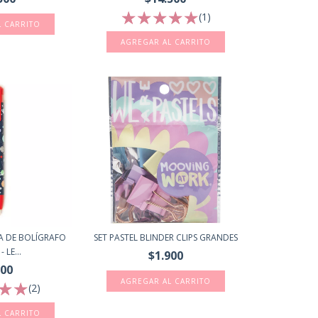
(1)
 DE BOLÍGRAFO
SET PASTEL BLINDER CLIPS GRANDES
- LE...
$1.900
500
(2)
L CARRITO