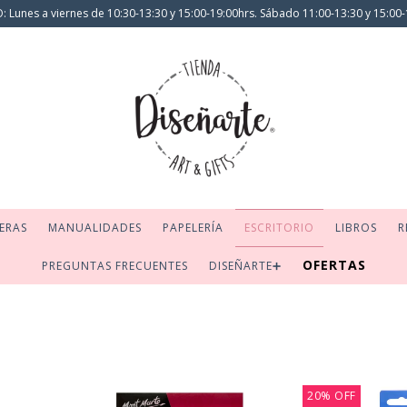
 Lunes a viernes de 10:30-13:30 y 15:00-19:00hrs. Sábado 11:00-13:30 y 15:00-
ERAS
MANUALIDADES
PAPELERÍA
ESCRITORIO
LIBROS
R
OFERTAS
PREGUNTAS FRECUENTES
DISEÑARTE➕
20
%
OFF