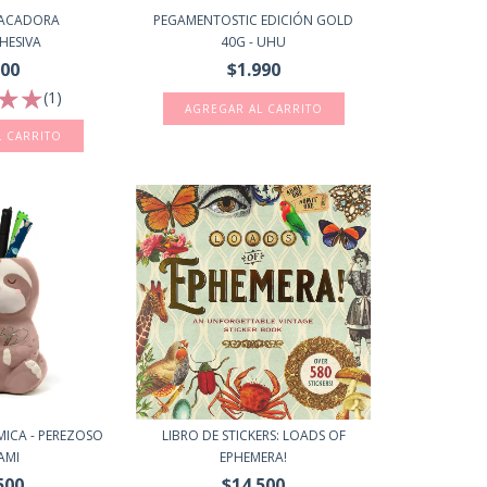
TACADORA
PEGAMENTOSTIC EDICIÓN GOLD
HESIVA
40G - UHU
200
$1.990
(1)
MICA - PEREZOSO
LIBRO DE STICKERS: LOADS OF
AMI
EPHEMERA!
500
$14.500