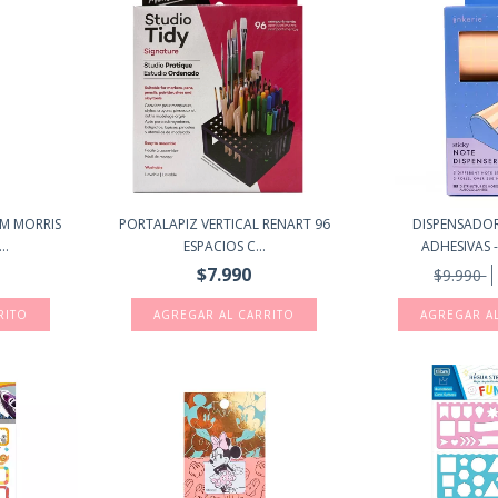
M MORRIS
PORTALAPIZ VERTICAL RENART 96
DISPENSADO
..
ESPACIOS C...
ADHESIVAS - 
$7.990
$9.990