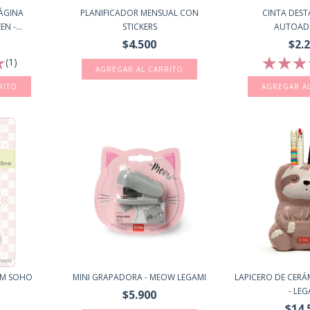
ÁGINA
PLANIFICADOR MENSUAL CON
CINTA DES
N -...
STICKERS
AUTOAD
$4.500
$2.
(1)
AGREGAR AL CARRITO
MM SOHO
MINI GRAPADORA - MEOW LEGAMI
LAPICERO DE CERÁ
- LEG
$5.900
$14.