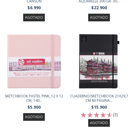
CANSON
AQUARELLE 300 GR. 30...
$6.990
$22.900
AGOTADO
AGOTADO
SKETCHBOOK PASTEL PINK, 12 X 12
CUADERNO/SKETCHBOOK 21X29,7
CM, 140...
CM 80 PÁGINA...
$5.900
$15.900
(3)
AGOTADO
AGOTADO