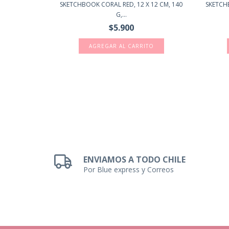
X12 CM 80
SKETCHBOOK CORAL RED, 12 X 12 CM, 140
SKETCH
G,...
$5.900
1)
ENVIAMOS A TODO CHILE
Por Blue express y Correos