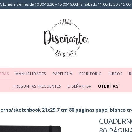
 Lunes a viernes de 10:30-13:30 y 15:00-19:00hrs. Sábado 11:00-13:30 y 15:00-
ERAS
MANUALIDADES
PAPELERÍA
ESCRITORIO
LIBROS
R
OFERTAS
PREGUNTAS FRECUENTES
DISEÑARTE➕
erno/sketchbook 21x29,7 cm 80 páginas papel blanco c
CUADERN
80 PÁGIN