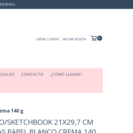
18:00 hrs
0
CREAR CUENTA
INICIAR SESIÓN
EGALOS
CONTACTO
¿CÓMO LLEGAR?
rema 140 g
O/SKETCHBOOK 21X29,7 CM
AS PAPEL BLANCO CREMA 140