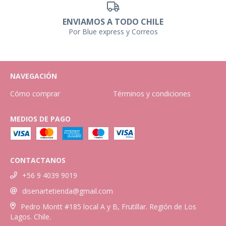
ENVIAMOS A TODO CHILE
Por Blue express y Correos
NAVEGACIÓN
Cómo comprar
Términos y condiciones
MEDIOS DE PAGO
CONTACTANOS
+56 9 4039 9019
disenartetienda@gmail.com
Pedro Montt #185 local A y B, Frutillar. Región de Los
Lagos. Chile.