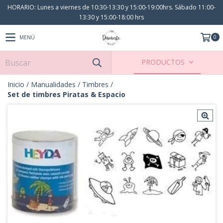
HORARIO: Lunes a viernes de 10:30-13:30 y 15:00-19:00hrs. Sábado 11:00-
13:30 y 15:00-18:00 hrs
0
MENÚ
PRODUCTOS
Inicio
/
Manualidades
/
Timbres
/
Set de timbres Piratas & Espacio